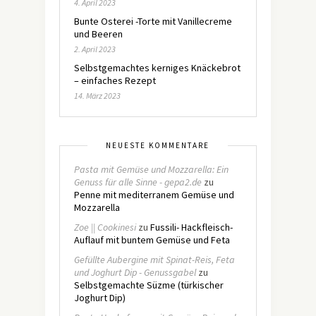
4. April 2023
Bunte Osterei -Torte mit Vanillecreme
und Beeren
2. April 2023
Selbstgemachtes kerniges Knäckebrot
– einfaches Rezept
14. März 2023
NEUESTE KOMMENTARE
Pasta mit Gemüse und Mozzarella: Ein
Genuss für alle Sinne - gepa2.de
zu
Penne mit mediterranem Gemüse und
Mozzarella
Zoe || Cookinesi
zu
Fussili- Hackfleisch-
Auflauf mit buntem Gemüse und Feta
Gefüllte Aubergine mit Spinat-Reis, Feta
und Joghurt Dip - Genussgabel
zu
Selbstgemachte Süzme (türkischer
Joghurt Dip)