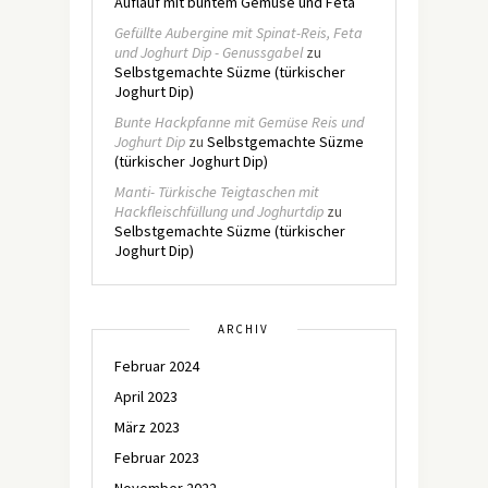
Auflauf mit buntem Gemüse und Feta
Gefüllte Aubergine mit Spinat-Reis, Feta
und Joghurt Dip - Genussgabel
zu
Selbstgemachte Süzme (türkischer
Joghurt Dip)
Bunte Hackpfanne mit Gemüse Reis und
Joghurt Dip
zu
Selbstgemachte Süzme
(türkischer Joghurt Dip)
Manti- Türkische Teigtaschen mit
Hackfleischfüllung und Joghurtdip
zu
Selbstgemachte Süzme (türkischer
Joghurt Dip)
ARCHIV
Februar 2024
April 2023
März 2023
Februar 2023
November 2022