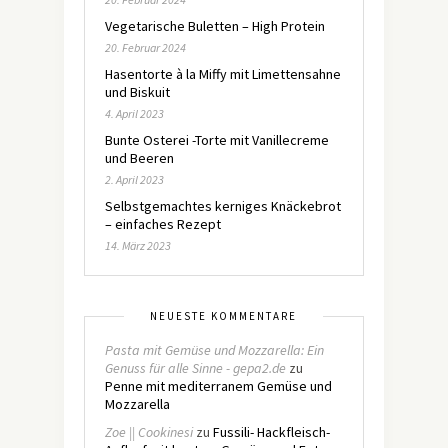
Vegetarische Buletten – High Protein
20. Februar 2024
Hasentorte à la Miffy mit Limettensahne
und Biskuit
4. April 2023
Bunte Osterei -Torte mit Vanillecreme
und Beeren
2. April 2023
Selbstgemachtes kerniges Knäckebrot
– einfaches Rezept
14. März 2023
NEUESTE KOMMENTARE
Pasta mit Gemüse und Mozzarella: Ein
Genuss für alle Sinne - gepa2.de
zu
Penne mit mediterranem Gemüse und
Mozzarella
Zoe || Cookinesi
zu
Fussili- Hackfleisch-