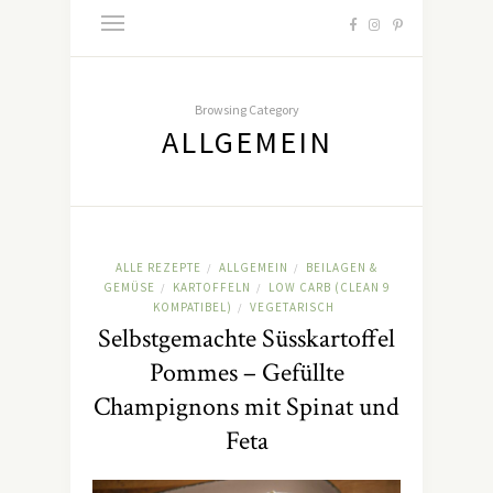
Browsing Category
ALLGEMEIN
ALLE REZEPTE
ALLGEMEIN
BEILAGEN &
/
/
GEMÜSE
KARTOFFELN
LOW CARB (CLEAN 9
/
/
KOMPATIBEL)
VEGETARISCH
/
Selbstgemachte Süsskartoffel
Pommes – Gefüllte
Champignons mit Spinat und
Feta