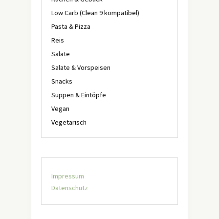
Low Carb (Clean 9 kompatibel)
Pasta & Pizza
Reis
Salate
Salate & Vorspeisen
Snacks
Suppen & Eintöpfe
Vegan
Vegetarisch
Impressum
Datenschutz