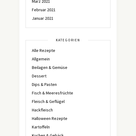
März 2021
Februar 2021
Januar 2021
KATEGORIEN
Alle Rezepte
Allgemein
Beilagen & Gemüse
Dessert
Dips & Pasten
Fisch & Meeresfrüchte
Fleisch & Geflügel
Hackfleisch
Halloween Rezepte
Kartoffeln
Kuchen & Gebäck