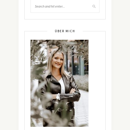
ÜBER MICH