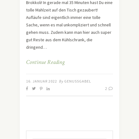
Brokkoli! In gerade mal 35 Minuten hast Du eine
tolle Mahlzeit auf den Tisch gezaubert!
Aufläufe sind eigentlich immer eine tolle
Sache, wenn es mal unkompliziert und schnell
gehen muss. Zudem kann man hier auch super
gut Reste aus dem Kühlschrank, die
dringend…
Continue Reading
16. JANUAR 2022
By
GENUSSGABEL
2