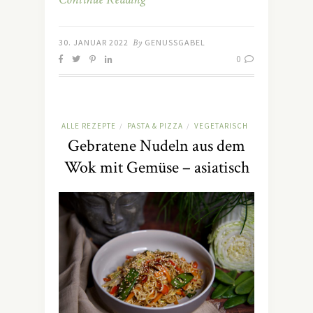
30. JANUAR 2022
By
GENUSSGABEL
0
ALLE REZEPTE
PASTA & PIZZA
VEGETARISCH
/
/
Gebratene Nudeln aus dem
Wok mit Gemüse – asiatisch