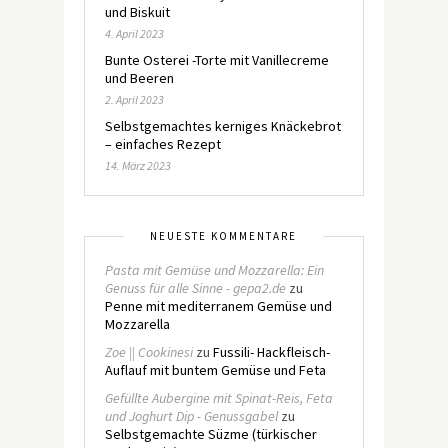
und Biskuit
4. April 2023
Bunte Osterei -Torte mit Vanillecreme
und Beeren
2. April 2023
Selbstgemachtes kerniges Knäckebrot
– einfaches Rezept
14. März 2023
NEUESTE KOMMENTARE
Pasta mit Gemüse und Mozzarella: Ein
Genuss für alle Sinne - gepa2.de
zu
Penne mit mediterranem Gemüse und
Mozzarella
Zoe || Cookinesi
zu
Fussili- Hackfleisch-
Auflauf mit buntem Gemüse und Feta
Gefüllte Aubergine mit Spinat-Reis, Feta
und Joghurt Dip - Genussgabel
zu
Selbstgemachte Süzme (türkischer