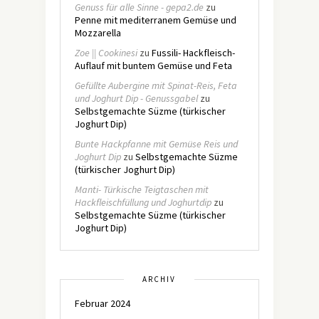
Genuss für alle Sinne - gepa2.de
zu
Penne mit mediterranem Gemüse und
Mozzarella
Zoe || Cookinesi
zu
Fussili- Hackfleisch-
Auflauf mit buntem Gemüse und Feta
Gefüllte Aubergine mit Spinat-Reis, Feta
und Joghurt Dip - Genussgabel
zu
Selbstgemachte Süzme (türkischer
Joghurt Dip)
Bunte Hackpfanne mit Gemüse Reis und
Joghurt Dip
zu
Selbstgemachte Süzme
(türkischer Joghurt Dip)
Manti- Türkische Teigtaschen mit
Hackfleischfüllung und Joghurtdip
zu
Selbstgemachte Süzme (türkischer
Joghurt Dip)
ARCHIV
Februar 2024