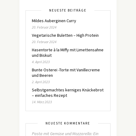
NEUESTE BEITRÄGE
Mildes Auberginen Curry
20. Februar 2024
Vegetarische Buletten – High Protein
20. Februar 2024
Hasentorte à la Miffy mit Limettensahne
und Biskuit
4. April 2023
Bunte Osterei -Torte mit Vanillecreme
und Beeren
2. April 2023
Selbstgemachtes kerniges Knäckebrot
– einfaches Rezept
14. März 2023
NEUESTE KOMMENTARE
Pasta mit Gemüse und Mozzarella: Ein