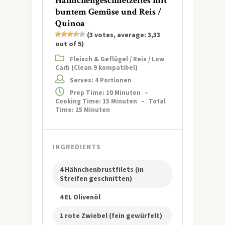
Hähnchengeschnetzeltes mit
buntem Gemüse und Reis /
Quinoa
(
3
votes, average:
3,33
out of 5)
Fleisch & Geflügel / Reis / Low
Carb (Clean 9 kompatibel)
Serves: 4 Portionen
Prep Time: 10 Minuten
–
Cooking Time: 15 Minuten
–
Total
Time: 25 Minuten
INGREDIENTS
4 Hähnchenbrustfilets (in
Streifen geschnitten)
4 EL Olivenöl
1 rote Zwiebel (fein gewürfelt)