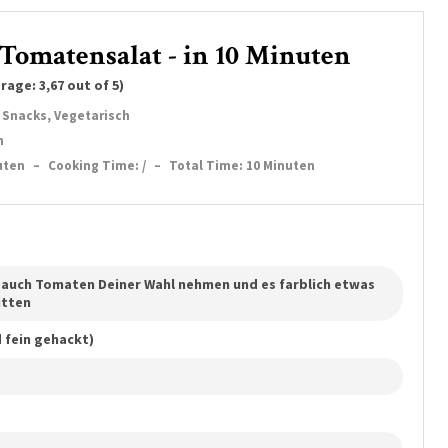
 Tomatensalat - in 10 Minuten
erage:
3,67
out of 5)
; Snacks, Vegetarisch
n
uten
–
Cooking Time: /
–
Total Time: 10 Minuten
 auch Tomaten Deiner Wahl nehmen und es farblich etwas
itten
d fein gehackt)