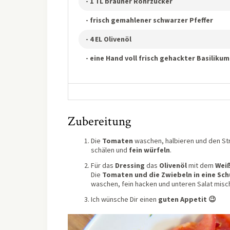
- 1 TL brauner Rohrzucker
- frisch gemahlener schwarzer Pfeffer
- 4 EL Olivenöl
- eine Hand voll frisch gehackter Basilikum
Zubereitung
Die
Tomaten
waschen, halbieren und den St
schälen und
fein würfeln
.
Für das
Dressing
das
Olivenöl
mit dem
Wei
Die
Tomaten und die Zwiebeln in eine Sc
waschen, fein hacken und unteren Salat misc
Ich wünsche Dir einen
guten Appetit 😉