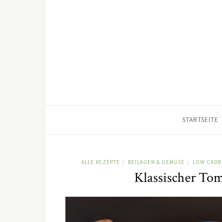
STARTSEITE
ALLE REZEPTE
BEILAGEN & GEMÜSE
LOW CARB 
/
/
Klassischer Tom