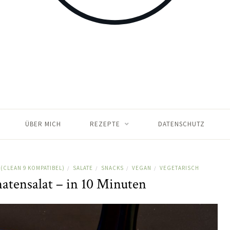
ÜBER MICH
REZEPTE
DATENSCHUTZ
(CLEAN 9 KOMPATIBEL)
SALATE
SNACKS
VEGAN
VEGETARISCH
/
/
/
/
atensalat – in 10 Minuten