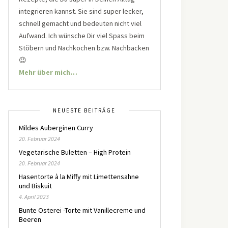
integrieren kannst. Sie sind super lecker,
schnell gemacht und bedeuten nicht viel
Aufwand. Ich wünsche Dir viel Spass beim
Stöbern und Nachkochen bzw. Nachbacken
😉
Mehr über mich…
NEUESTE BEITRÄGE
Mildes Auberginen Curry
20. Februar 2024
Vegetarische Buletten – High Protein
20. Februar 2024
Hasentorte à la Miffy mit Limettensahne
und Biskuit
4. April 2023
Bunte Osterei -Torte mit Vanillecreme und
Beeren