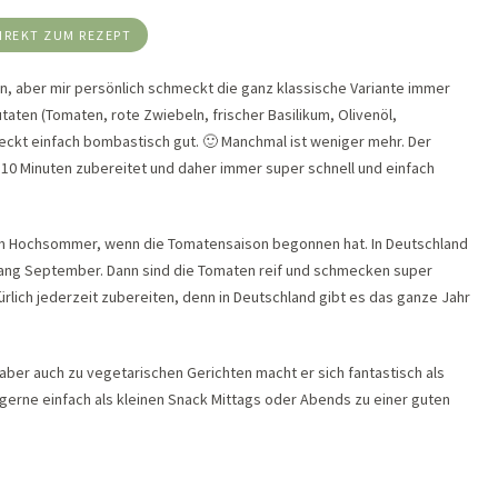
IREKT ZUM REZEPT
en, aber mir persönlich schmeckt die ganz klassische Variante immer
taten (Tomaten, rote Zwiebeln, frischer Basilikum, Olivenöl,
ckt einfach bombastisch gut. 🙂 Manchmal ist weniger mehr. Der
 10 Minuten zubereitet und daher immer super schnell und einfach
im Hochsommer, wenn die Tomatensaison begonnen hat. In Deutschland
fang September. Dann sind die Tomaten reif und schmecken super
ürlich jederzeit zubereiten, denn in Deutschland gibt es das ganze Jahr
 aber auch zu vegetarischen Gerichten macht er sich fantastisch als
 gerne einfach als kleinen Snack Mittags oder Abends zu einer guten