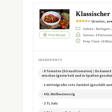
Klassischer
(
6
votes, av
Salate ; Beilagen 
Serves: 4 Persone
Print Recipe
Prep Time: 10 Min
INGREDIENTS
- 8 Tomaten (Strauchtomaten) / Du kannst
mischen (geviertelt und in Spalten geschn
- 1 mittelgroße rote Zwiebel (geschält un
- 4 EL Weißweinessig
- 2 TL Salz