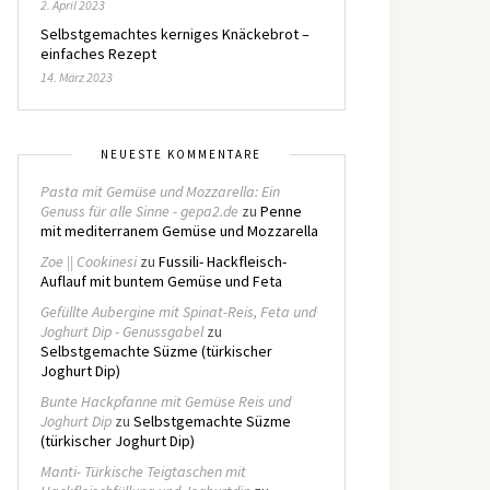
2. April 2023
Selbstgemachtes kerniges Knäckebrot –
einfaches Rezept
14. März 2023
NEUESTE KOMMENTARE
Pasta mit Gemüse und Mozzarella: Ein
Genuss für alle Sinne - gepa2.de
zu
Penne
mit mediterranem Gemüse und Mozzarella
Zoe || Cookinesi
zu
Fussili- Hackfleisch-
Auflauf mit buntem Gemüse und Feta
Gefüllte Aubergine mit Spinat-Reis, Feta und
Joghurt Dip - Genussgabel
zu
Selbstgemachte Süzme (türkischer
Joghurt Dip)
Bunte Hackpfanne mit Gemüse Reis und
Joghurt Dip
zu
Selbstgemachte Süzme
(türkischer Joghurt Dip)
Manti- Türkische Teigtaschen mit